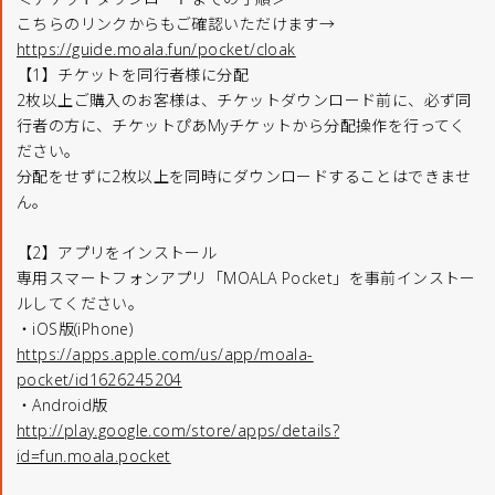
こちらのリンクからもご確認いただけます→
https://guide.moala.fun/pocket/cloak
【1】チケットを同行者様に分配
2枚以上ご購入のお客様は、チケットダウンロード前に、必ず同
行者の方に、チケットぴあMyチケットから分配操作を行ってく
ださい。
分配をせずに2枚以上を同時にダウンロードすることはできませ
ん。
【2】アプリをインストール
専用スマートフォンアプリ「MOALA Pocket」を事前インストー
ルしてください。
・iOS版(iPhone)
https://apps.apple.com/us/app/moala-
pocket/id1626245204
・Android版
http://play.google.com/store/apps/details?
id=fun.moala.pocket