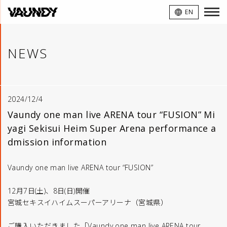
VAUNDY
EN
NEWS
2024/12/4
Vaundy one man live ARENA tour “FUSION” Mi
yagi Sekisui Heim Super Arena performance a
dmission information
Vaundy one man live ARENA tour “FUSION”
12月7日(土)、8日(日)開催
宮城セキスイハイムスーパーアリーナ（宮城県）
ご購入いただきました「Vaundy one man live ARENA tour